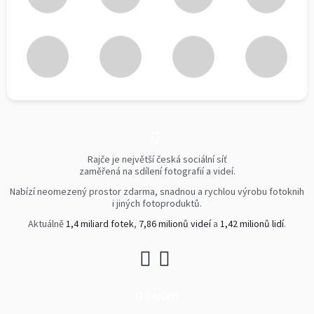
Rajče je největší česká sociální síť
zaměřená na sdílení fotografií a videí.
Nabízí neomezený prostor zdarma, snadnou a rychlou výrobu fotoknih
i jiných fotoproduktů.
Aktuálně
1,4 miliard fotek
,
7,86 milionů videí
a
1,42 milionů lidí
.
O Rajčeti