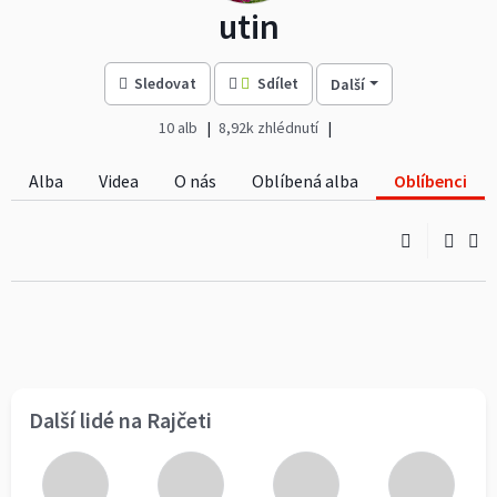
utin
Sledovat
Sdílet
Další
10 alb
8,92k zhlédnutí
Alba
Videa
O nás
Oblíbená alba
Oblíbenci
Další lidé na Rajčeti